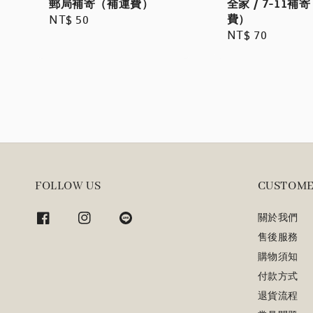
郵局補寄（補運費）
全家 / 7-11補
費）
Regular
NT$ 50
Regular
NT$ 70
price
price
FOLLOW US
CUSTOME
關於我們
售後服務
購物須知
付款方式
退貨流程