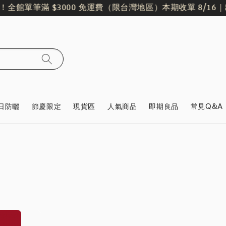
！
全館單筆滿 $3000 免運費（限台灣地區）
本期收單 8/16｜出貨
日防曬
節慶限定
現貨區
人氣商品
即期良品
常見Q&A