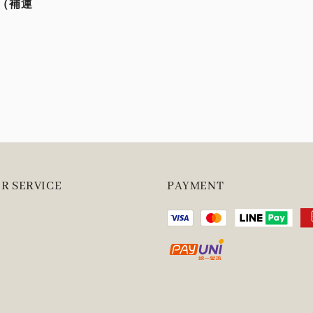
寄（補運
R SERVICE
PAYMENT