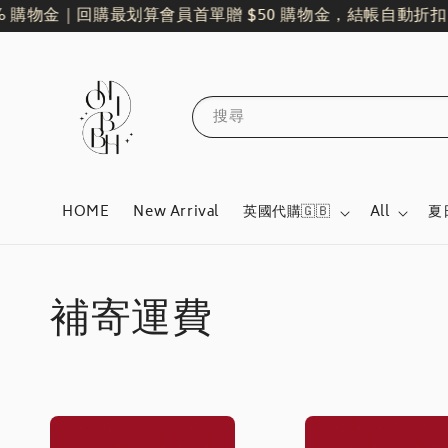
 購物金｜回購最划算
會員首單贈 $50 購物金，結帳自動折扣
搜尋
HOME
New Arrival
英國代購🇬🇧
All
夏
補寄運費