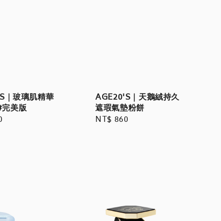
0'S｜玻璃肌精華
AGE20'S｜天鵝絨持久
#完美版
遮瑕氣墊粉餅
r
0
Regular
NT$ 860
price