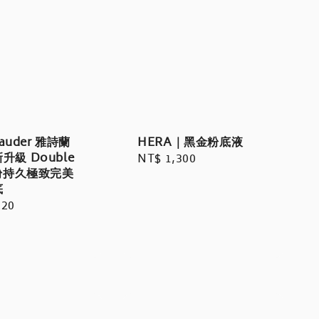
Lauder 雅詩蘭
HERA｜黑金粉底液
升級 Double
Regular
NT$ 1,300
 粉持久極致完美
price
底
r
220