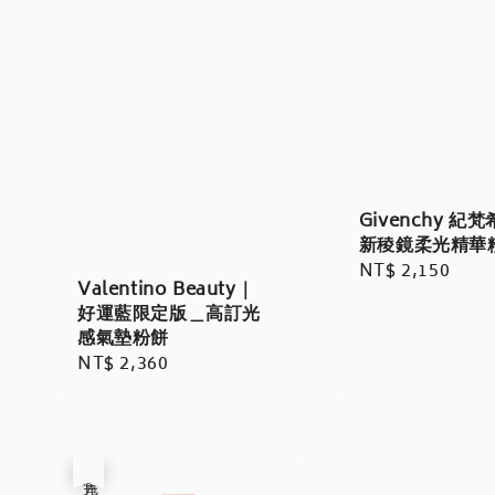
Givenchy 紀
新稜鏡柔光精華
Regular
NT$ 2,150
Valentino Beauty｜
price
好運藍限定版＿高訂光
感氣墊粉餅
Regular
NT$ 2,360
price
售完