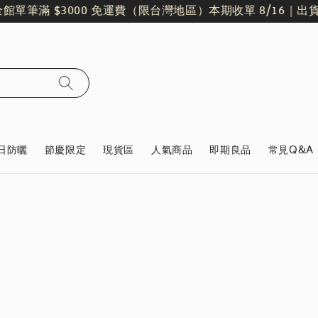
筆滿 $3000 免運費（限台灣地區）
本期收單 8/16｜出貨日 8/
日防曬
節慶限定
現貨區
人氣商品
即期良品
常見Q&A