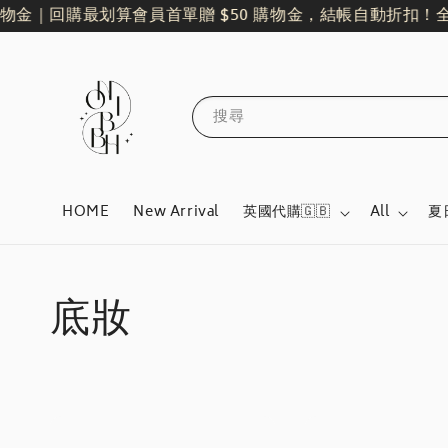
金｜回購最划算
會員首單贈 $50 購物金，結帳自動折扣！
全館單
搜尋
HOME
New Arrival
英國代購🇬🇧
All
夏
底妝