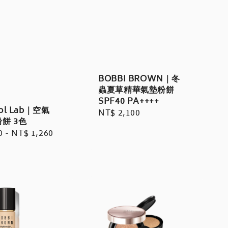
BOBBI BROWN｜冬
蟲夏草精華氣墊粉餅
SPF40 PA++++
ool Lab｜空氣
Regular
NT$ 2,100
餅 3色
price
r
0
-
NT$ 1,260