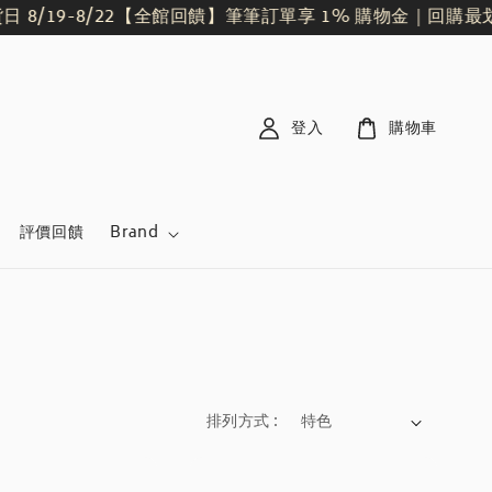
19-8/22
【全館回饋】筆筆訂單享 1% 購物金｜回購最划算
登入
購物車
評價回饋
Brand
排列方式 :