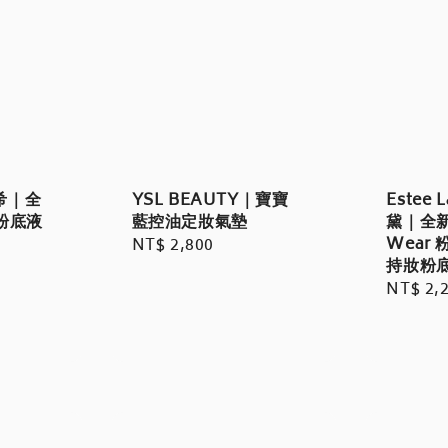
YSL BEAUTY｜寶寶
梵希｜全
Estee 
藍控油定妝氣墊
粉底液
黛｜全新
Wear
Regular
NT$ 2,800
持妝粉
price
Regula
NT$ 2,
price