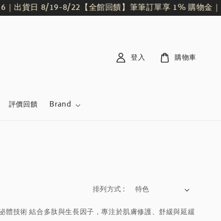
出貨日 8/19-8/22
【全館回饋】筆筆訂單享 1% 購物金｜
登入
購物車
評價回饋
Brand
排列方式 :
 外泌體技術 結合多肽與生長因子，專注於肌膚修護、舒緩與延緩