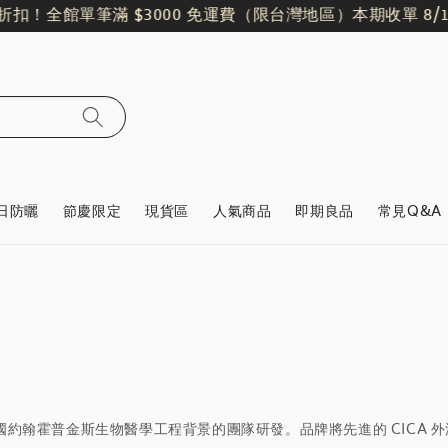
扣！
全館單筆滿 $3000 免運費（限台灣地區）
本期收單 8/16｜
日防曬
節慶限定
現貨區
人氣商品
即期良品
常見Q&A
美國約翰霍普金斯生物醫學工程背景的團隊研發。品牌將先進的 CICA