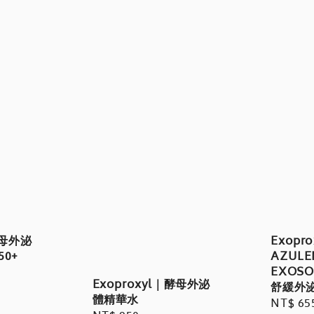
酵母外泌
Exopro
50+
AZULE
EXOSO
Exoproxyl｜酵母外泌
舒緩外
體精華水
Regula
NT$ 65