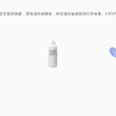
瓶、乳霜型安瓶與噴霧，質地溫和易吸收，特別適合敏感肌與日常保養。EX