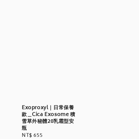
Exoproxyl｜日常保養
款＿Cica Exosome 積
雪草外秘體20乳霜型安
瓶
Regular
NT$ 655