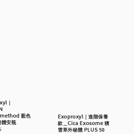
xyl｜
N
method 藍色
Exoproxyl｜進階保養
泌體安瓶
款＿Cica Exosome 積
r
5
雪草外秘體 PLUS 50