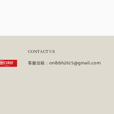
CONTACT US
客服信箱：onibbh2015@gmail.com