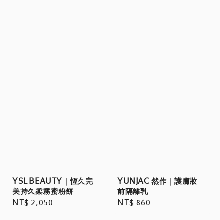
YSL BEAUTY｜恆久完
YUNJAC 然作｜護膚妝
美持久柔霧蜜粉餅
前隔離乳
Regular
NT$ 2,050
Regular
NT$ 860
price
price