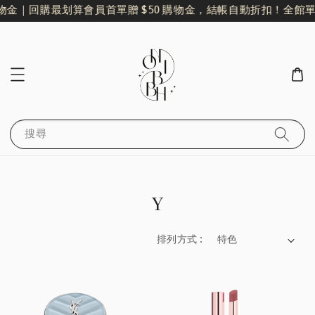
物金｜回購最划算
會員首單贈 $50 購物金，結帳自動折扣！
全館單筆
搜尋
Y
排列方式 :