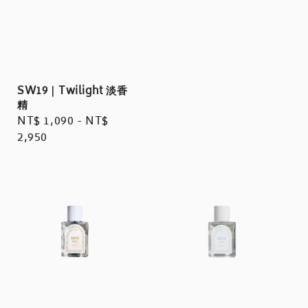
SW19｜Twilight 淡香
精
Regular
NT$ 1,090
-
NT$
price
2,950