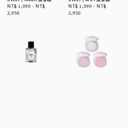
SW19｜Noon 淡香精
SW19｜8AM 淡香精
Regular
NT$ 1,090
-
NT$
Regular
NT$ 1,090
-
NT$
price
2,950
price
2,950