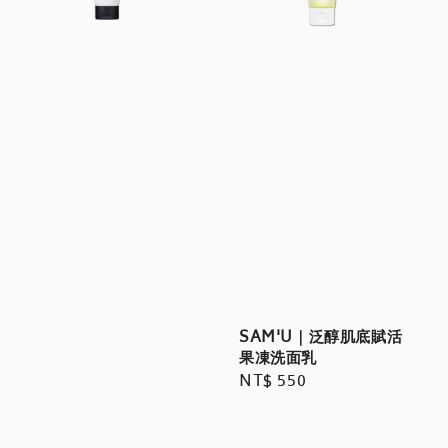
SAM'U｜泛醇肌底賦活
果凍洗面乳
Regular
NT$ 550
price