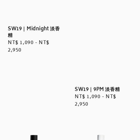
SW19｜Midnight 淡香
精
Regular
NT$ 1,090
-
NT$
price
2,950
SW19｜9PM 淡香精
Regular
NT$ 1,090
-
NT$
price
2,950