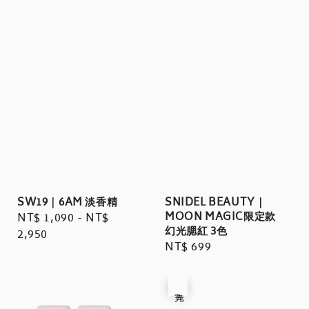
SW19｜6AM 淡香精
SNIDEL BEAUTY｜
MOON MAGIC限定款
Regular
NT$ 1,090
-
NT$
幻光腮紅 3色
price
2,950
Regular
NT$ 699
price
售完