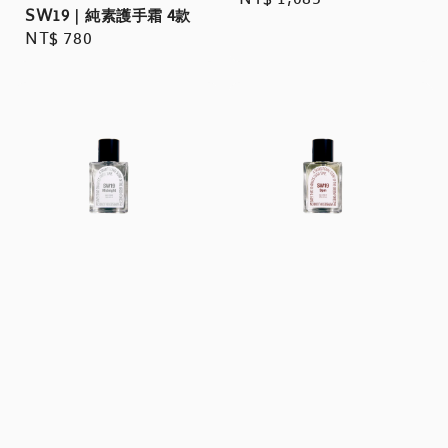
Regular
NT$ 1,085
SW19｜純素護手霜 4款
price
Regular
NT$ 780
price