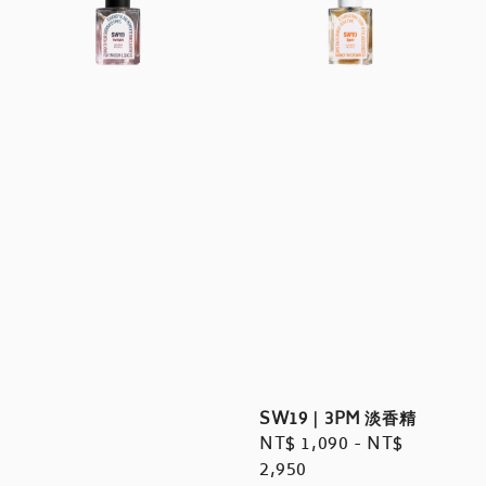
SW19｜3PM 淡香精
Regular
NT$ 1,090
-
NT$
price
2,950