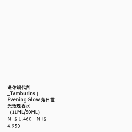
邊佑錫代言
_Tamburins｜
Evening Glow 落日霞
光玫瑰香水
（11ML/50ML）
Regular
NT$ 1,460
-
NT$
price
4,950