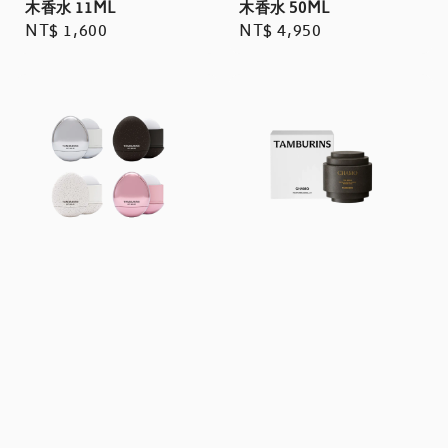
木香水 50ML
木香水 11ML
Regular
NT$ 4,950
Regular
NT$ 1,600
price
price