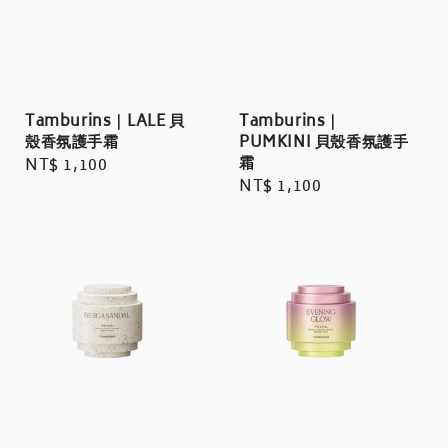
Tamburins｜LALE 貝
Tamburins｜
殼香氛護手霜
PUMKINI 貝殼香氛護手
霜
Regular
NT$ 1,100
Regular
NT$ 1,100
price
price