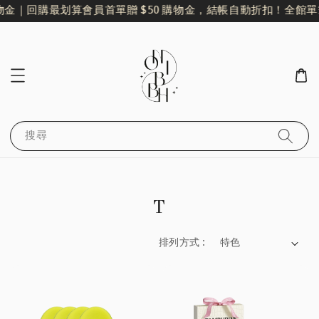
金｜回購最划算
會員首單贈 $50 購物金，結帳自動折扣！
全館單筆滿
搜尋
T
排列方式 :