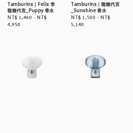
Tamburins｜Felix 李
Tamburins｜龍馥代言
龍馥代言_Puppy 香水
_Sunshine 香水
Regular
NT$ 1,460
-
NT$
Regular
NT$ 1,500
-
NT$
price
4,950
price
5,140