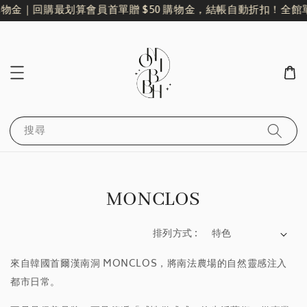
購物金｜回購最划算
會員首單贈 $50 購物金，結帳自動折扣！
全館單
搜尋
MONCLOS
排列方式 :
來自
韓國首爾漢南洞
MONCLOS
，將南法農場的自然靈感注入
都市日常。