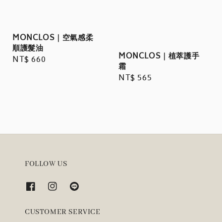
MONCLOS｜空氣感柔
順護髮油
MONCLOS｜植萃護手
Regular
NT$ 660
霜
price
Regular
NT$ 565
price
FOLLOW US
CUSTOMER SERVICE