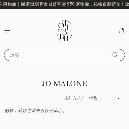
% 購物金｜回購最划算
會員首單贈 $50 購物金，結帳自動折扣！
全
搜尋
JO MALONE
排列方式 :
抱歉，該類別還未有任何商品。