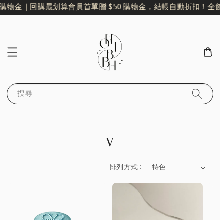
 購物金｜回購最划算
會員首單贈 $50 購物金，結帳自動折扣！
全館
搜尋
V
排列方式 :