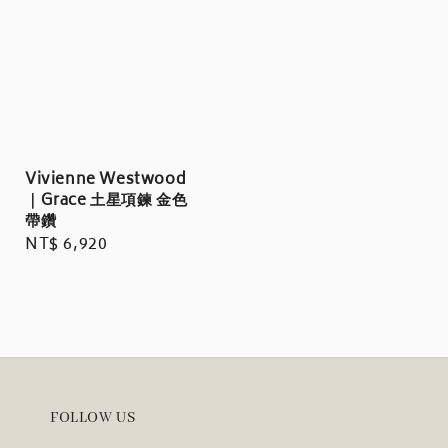
Vivienne Westwood
｜Grace 土星項鍊 金色
帶鑽
Regular
NT$ 6,920
price
FOLLOW US