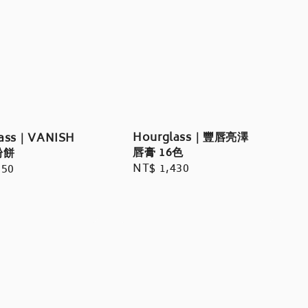
Hourglass｜豐唇亮澤
lass｜VANISH
唇膏 16色
粉餅
Regular
NT$ 1,430
r
050
price