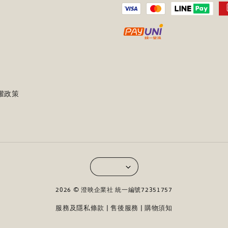
權政策
2026 © 澄映企業社 統一編號72351757
服務及隱私條款
售後服務
購物須知
|
|