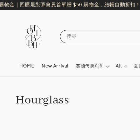
購物金｜回購最划算
會員首單贈 $50 購物金，結帳自動折扣！
全
搜尋
HOME
New Arrival
英國代購🇬🇧
All
夏
Hourglass