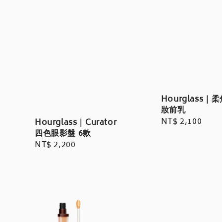
Hourglass｜
妝前乳
Regular
NT$ 2,100
Hourglass｜Curator
四色眼影盤 6款
price
Regular
NT$ 2,200
price