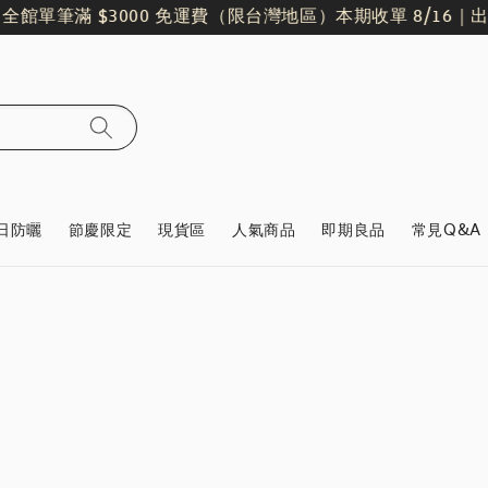
館單筆滿 $3000 免運費（限台灣地區）
本期收單 8/16｜出貨日 
日防曬
節慶限定
現貨區
人氣商品
即期良品
常見Q&A