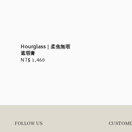
Hourglass｜柔焦無瑕
遮瑕膏
Regular
NT$ 1,460
price
FOLLOW US
CUSTOME