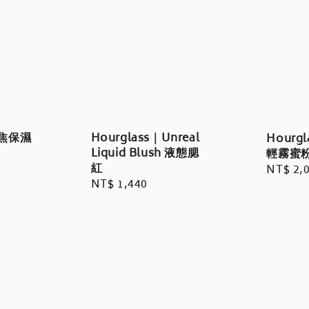
柔焦保濕
Hourglass｜Unreal
Hourg
Liquid Blush 液態腮
輕霧蜜
紅
Regula
NT$ 2,
Regular
NT$ 1,440
price
price