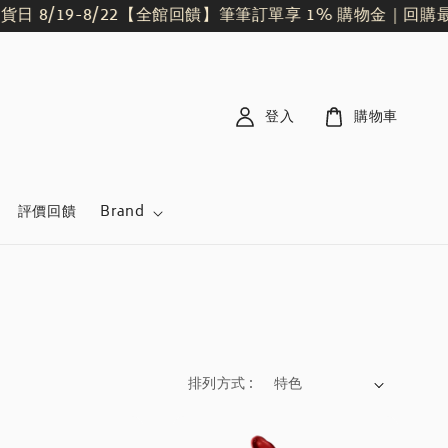
8/19-8/22
【全館回饋】筆筆訂單享 1% 購物金｜回購最
登入
購物車
評價回饋
Brand
排列方式 :