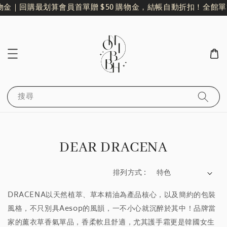
物金｜回購最划算
會員首單贈 $50 購物金，結帳自動折扣！
全館單筆
搜尋
DEAR DRACENA
排列方式 :
DRACENA以天然植萃、草本精油為產品核心，以及簡約的包裝
風格，不只別具Aesop的風韻，一不小心就沉醉於其中！品牌當
家的薰衣草香氣單品，香柔軟且舒適，尤其護手霜更是韓國女生