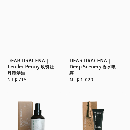
DEAR DRACENA｜
DEAR DRACENA｜
Tender Peony 玫瑰牡
Deep Scenery 香水噴
丹護髮油
霧
Regular
NT$ 715
Regular
NT$ 1,020
price
price