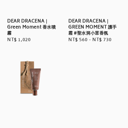
DEAR DRACENA｜
DEAR DRACENA｜
Green Moment 香水噴
GREEN MOMENT 護手
霧
霜 #聖水洞小眾香氛
Regular
NT$ 1,020
Regular
NT$ 560
-
NT$ 730
price
price