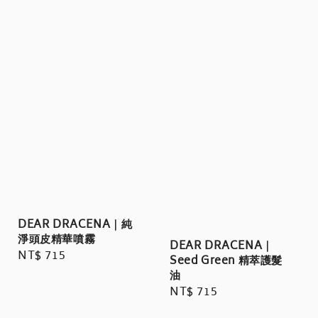
DEAR DRACENA｜純
淨頭皮精華噴霧
DEAR DRACENA｜
Regular
NT$ 715
Seed Green 精萃護髮
price
油
Regular
NT$ 715
price