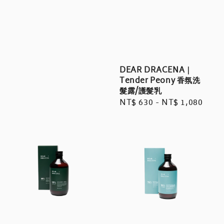
price
DEAR DRACENA｜
Tender Peony 香氛洗
髮露/護髮乳
Regular
NT$ 630
-
NT$ 1,080
price