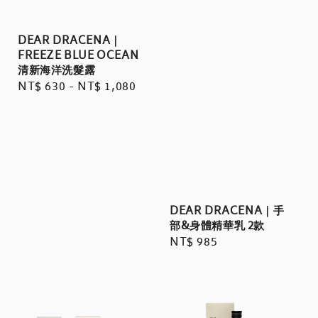
DEAR DRACENA｜
FREEZE BLUE OCEAN
清新海洋洗髮露
Regular
NT$ 630
-
NT$ 1,080
price
DEAR DRACENA｜手
部&身體精華乳 2款
Regular
NT$ 985
price