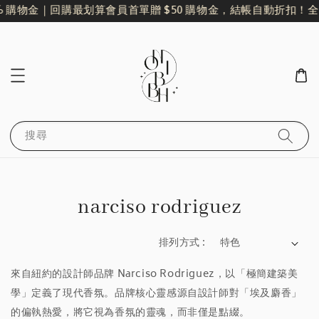
 購物金｜回購最划算
會員首單贈 $50 購物金，結帳自動折扣！
全館
搜尋
narciso rodriguez
排列方式 :
來自紐約的設計師品牌 Narciso Rodriguez，以「極簡建築美
學」定義了現代香氛。品牌核心靈感源自設計師對「埃及麝香」
的偏執熱愛，將它視為香氛的靈魂，而非僅是點綴。