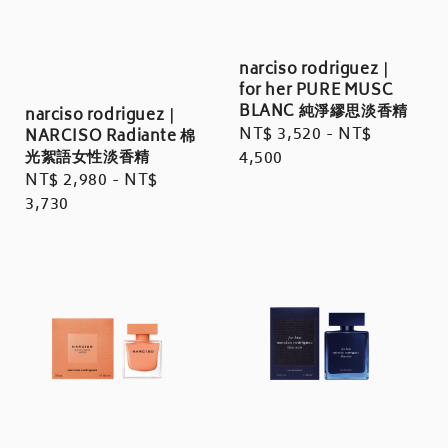
narciso rodriguez｜
for her PURE MUSC
BLANC 純淨繆思淡香精
narciso rodriguez｜
Regular
NT$ 3,520
-
NT$
NARCISO Radiante 棉
光絮語女性淡香精
price
4,500
Regular
NT$ 2,980
-
NT$
price
3,730