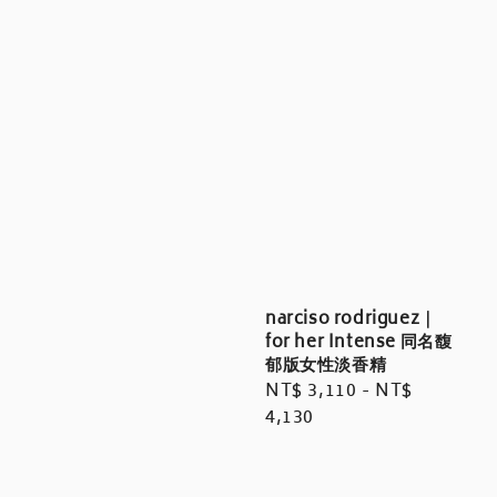
narciso rodriguez｜
for her Intense 同名馥
郁版女性淡香精
Regular
NT$ 3,110
-
NT$
price
4,130