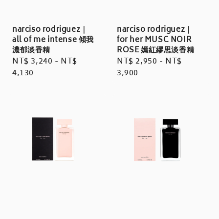
narciso rodriguez｜
narciso rodriguez｜
all of me intense 傾我
for her MUSC NOIR
濃郁淡香精
ROSE 嫣紅繆思淡香精
Regular
NT$ 3,240
-
NT$
Regular
NT$ 2,950
-
NT$
price
4,130
price
3,900