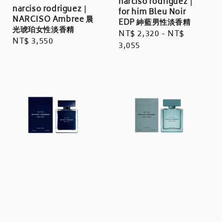
narciso rodriguez｜
narciso rodriguez｜
for him Bleu Noir
NARCISO Ambree 晨
EDP 紳藍男性淡香精
光琥珀女性淡香精
Regular
NT$ 2,320
-
NT$
Regular
NT$ 3,550
price
3,055
price