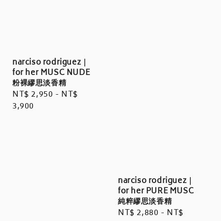
narciso rodriguez｜
for her MUSC NUDE
粉裸繆思淡香精
Regular
NT$ 2,950
-
NT$
price
3,900
narciso rodriguez｜
for her PURE MUSC
純粹繆思淡香精
Regular
NT$ 2,880
-
NT$