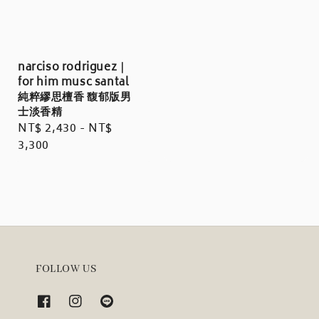
narciso rodriguez｜
for him musc santal
純粹繆思檀香 馥郁版男
士淡香精
Regular
NT$ 2,430
-
NT$
price
3,300
FOLLOW US