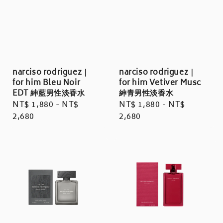
narciso rodriguez｜
narciso rodriguez｜
for him Bleu Noir
for him Vetiver Musc
EDT 紳藍男性淡香水
紳青男性淡香水
Regular
NT$ 1,880
-
NT$
Regular
NT$ 1,880
-
NT$
price
2,680
price
2,680