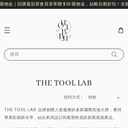
 購物金｜回購最划算
會員首單贈 $50 購物金，結帳自動折扣！
全館
搜尋
THE TOOL LAB
排列方式 :
THE TOOL LAB 品牌創辦人曾服務於多家國際美妝大牌，秉持
專業彩妝師水準，結合刷具設計與氣墊粉底的創新底妝產品。