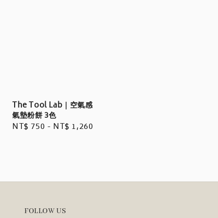
The Tool Lab｜空氣感
氣墊粉餅 3色
Regular
NT$ 750
-
NT$ 1,260
price
FOLLOW US