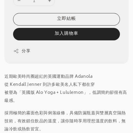
立即結帳
加入購物車
分享
近期歐美時尚圈超紅的英國運動品牌 Adanola
從 Kendall Jenner 到許多歐美名人私下都在穿
被譽為「英國版 Alo Yoga + Lululemon」，低調簡約卻很有高
級感。
採用極簡的霧面色彩與俐落線條，
具備防漏瓶蓋與
雙層真空隔熱
技術，有效鎖住飲品的溫度，讓你隨時享用理想溫度的飲料，無
論冷飲或熱飲皆宜。