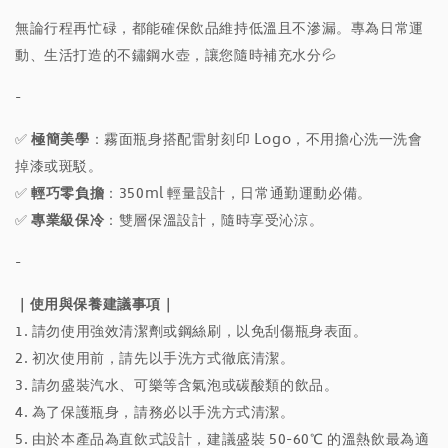
無論行程再忙碌，都能確保飲品維持低溫且不滲漏。專為日常運
動、生活打造的不鏽鋼水壺，讓您隨時補充水分💦
-
✅
極簡美學
：霧面瓶身搭配雷射刻印 Logo，
不用擔心洗一洗會
掉漆或斑駁。
✅
輕巧零負擔
：350ml 輕量設計，日常通勤運動必備。
✅
專業級保冷
：雙層保溫設計，隨時享受沁涼。
-
｜使用與保養建議事項｜
1. 請勿使用強效清潔劑或鋼絲刷，以免刮傷瓶身表面。
2. 初次使用前，請先以手洗方式徹底清潔。
3. 請勿盛裝汽水、可樂等含氣泡或碳酸類的飲品。
4. 為了保護瓶身，請務必以手洗方式清潔。
5. 由於本產品為直飲式設計，建議盛裝 50-60℃ 的溫熱飲最為適