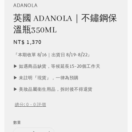
ADANOLA
英國 ADANOLA｜不鏽鋼保
溫瓶350ML
Regular
NT$ 1,370
price
『本期收單 8/16｜出貨日 8/19-8/22』
▶︎ 如遇商品缺貨，等候延長15-20個工作天
▶︎ 未註明『現貨』，一律為預購
▶︎ 美妝品屬衛生用品，拆封後不得退貨
總分:
0
-
0
評價
數量