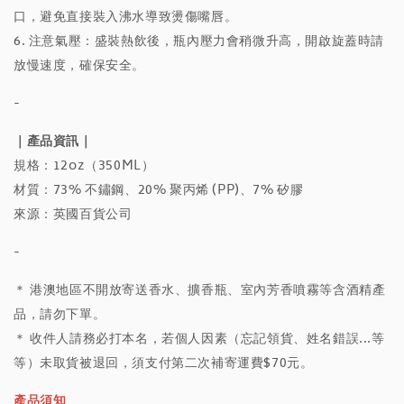
口，避免直接裝入沸水導致燙傷嘴唇。
6. 注意氣壓：盛裝熱飲後，瓶內壓力會稍微升高，開啟旋蓋時請
放慢速度，確保安全。
-
｜產品資訊｜
規格：12oz（350ML）
材質：73% 不鏽鋼、20% 聚丙烯 (PP)、7% 矽膠
來源：英國百貨公司
-
＊ 港澳地區不開放寄送香水、擴香瓶、室內芳香噴霧等含酒精產
品，請勿下單。
＊ 收件人請務必打本名，若個人因素（忘記領貨、姓名錯誤...等
等）未取貨被退回，須支付第二次補寄運費$70元。
產品須知＿