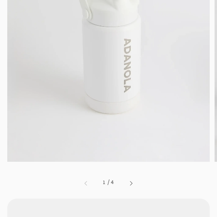
1
/
4