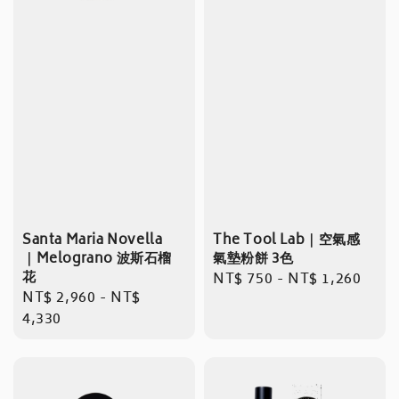
Santa Maria Novella
The Tool Lab｜空氣感
｜Melograno 波斯石榴
氣墊粉餅 3色
花
Regular
NT$ 750
-
NT$ 1,260
Regular
NT$ 2,960
-
NT$
price
price
4,330