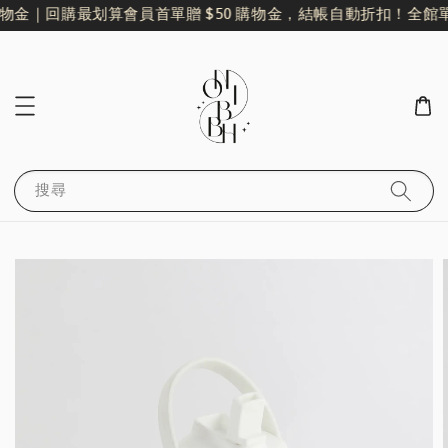
物金｜回購最划算
會員首單贈 $50 購物金，結帳自動折扣！
全館單筆
搜尋