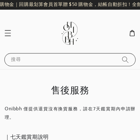
 購物金｜回購最划算
會員首單贈 $50 購物金，結帳自動折扣！
全館
搜尋
售後服務
Onibbh 僅提供退貨沒有換貨服務，請在7天鑑賞期內申請辦
理。
｜七天鑑賞期說明