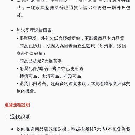
墨鏡外盒屬於配件商品之一，辦理退貨時，請勿直接黏
貼，一經毀損恕無法辦理退貨，請另外再包一層外外包
裝。
無法受理退貨因素：
-
眼影飛粉、
外包裝紙盒輕微摺痕，不影響商品本身品質
- 商品已拆封，或因人為因素而產生破壞（如污損、毀損、
商品外盒破損）
- 商品已超過7天鑑賞期
- 附屬配件/㽪品不齊全或已使用過
- 特價商品、出清商品、即期商品
- 退貨比例過高、超商多次逾期未取，本賣場將放棄與你交
易的機會。
退貨流程說明
｜退款說明
收到退貨商品確認無誤後，歐妮搬搬貨7天內(不包含例假