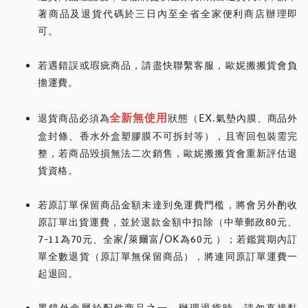
著商品及退貨代碼於三日內至全省全家便利商店辦理即
可。
若遇錯誤或瑕疵商品，請盡快聯繫客服，歐妮搬搬貨會負
擔運費。
全新無使用
退貨商品必須為
狀態（EX.氣墊內膜、商品外
盒封條、香水外盒塑膠膜不可拆封等），且寄回包裝需完
整，若商品毀損無法二次銷售，歐妮搬搬貨會重新評估退
貨資格。
若原訂單保留商品金額未達到免運費門檻，將會另外酌收
原訂單出貨運費，並於退款金額中扣除（中華郵政80元、
7-11為70元、全家/萊爾富/OK為60元 ）；若鑑賞期內訂
單全數退貨（原訂單無保留商品），將連同原訂單運費一
起退回。