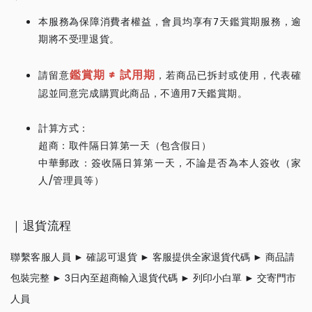
本服務為保障消費者權益，會員均享有7天鑑賞期服務，逾
期將不受理退貨。
鑑賞期
≠ 試用期
請留意
，若商品已拆封或使用，代表確
認並同意完成購買此商品，不適用7天鑑賞期。
計算方式：
超商：取件隔日算第一天（包含假日）
中華郵政：簽收隔日算第一天，不論是否為本人簽收（家
人/管理員等）
｜退貨流程
聯繫客服人員 ► 確認可退貨
► 客服提供全家退貨代碼
► 商品請
包裝完整
► 3日內至超商
輸入退貨代碼
► 列印小白單
►
交寄門市
人員