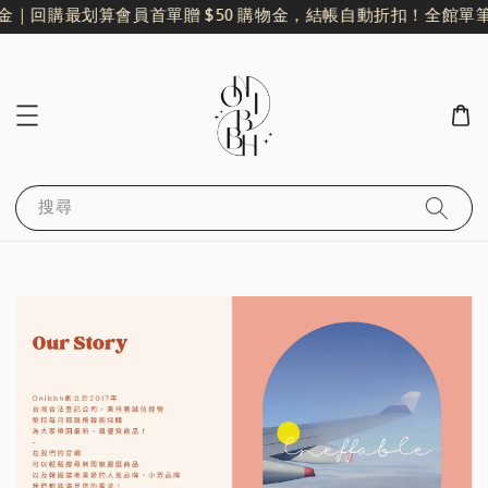
物金｜回購最划算
會員首單贈 $50 購物金，結帳自動折扣！
全館單筆
搜尋