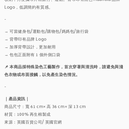
Logo，低調簡約有質感。
-
→
可當健身包/運動包/購物包/媽媽包/旅行袋
→ 背帶印有品牌 Logo
→ 加厚背帶設計，更加耐用
→ 包包正面附有 1 個外側口袋
📌 本商品採特殊染色工藝製作，首次穿著與清洗時，請避免與淺
色衣物或布面接觸，以免產生染色情況。
-
｜產品資訊｜
商品尺寸：寬 61 cm× 高 36 cm× 深 13 cm
材質：100% 再生棉製成
來源：英國百貨公司/ 英國官網