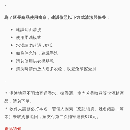
-
為了延長商品使用壽命，建議依照以下方式清潔與保養：
建議翻面清洗
使用柔洗模式
水溫請勿超過 30°C
如條件允許，建議手洗
請勿使用烘衣機烘乾
清洗時請勿放入過多衣物，以避免摩擦受損
-
＊ 港澳地區不開放寄送香水、擴香瓶、室內芳香噴霧等含酒精產
品，請勿下單。
＊ 收件人請務必打本名，若個人因素（忘記領貨、姓名錯誤...等
等）未取貨被退回，須支付第二次補寄運費$70元。
產品須知＿