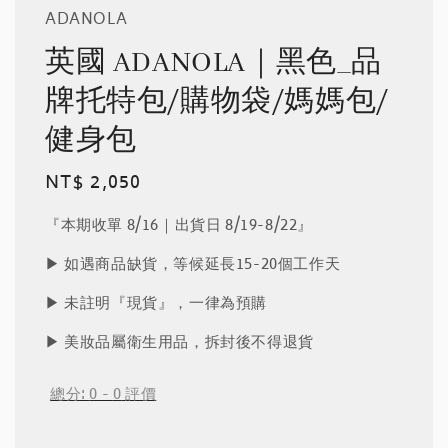
ADANOLA
英國 ADANOLA｜黑色_品
牌托特包/購物袋/媽媽包/
健身包
Regular
NT$ 2,050
price
『本期收單 8/16｜出貨日 8/19-8/22』
▶︎ 如遇商品缺貨，等候延長15-20個工作天
▶︎ 未註明『現貨』，一律為預購
▶︎ 美妝品屬衛生用品，拆封後不得退貨
總分:
0
-
0
評價