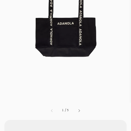
1
/
5