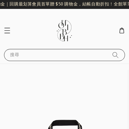
金｜回購最划算
會員首單贈 $50 購物金，結帳自動折扣！
全館單筆滿
搜尋