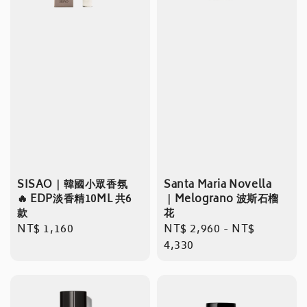
SISAO｜韓國小眾香氛
Santa Maria Novella
🔥 EDP淡香精10ML 共6
｜Melograno 波斯石榴
款
花
Regular
NT$ 1,160
Regular
NT$ 2,960
-
NT$
price
price
4,330