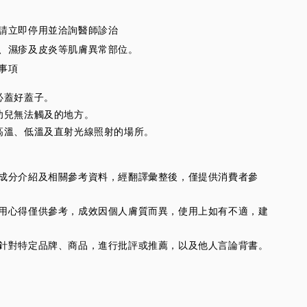
狀請立即停用並洽詢醫師診治
口、濕疹及皮炎等肌膚異常部位。
意事項
必蓋好蓋子。
幼兒無法觸及的地方。
高溫、低溫及直射光線照射的場所。
供的成分介紹及相關參考資料，經翻譯彙整後，僅提供消費者參
人使用心得僅供參考，成效因個人膚質而異，使用上如有不適，建
並不針對特定品牌、商品，進行批評或推薦，以及他人言論背書。