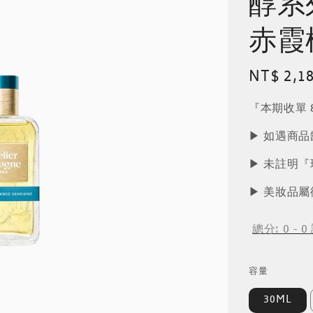
醇系列 
赤霞
Regular
NT$ 2,1
price
『本期收單 8
▶︎ 如遇商
▶︎ 未註明
▶︎ 美妝品
總分:
0
-
0
容量
30ML