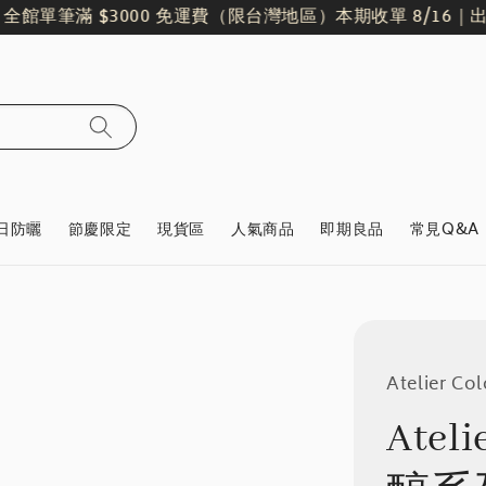
館單筆滿 $3000 免運費（限台灣地區）
本期收單 8/16｜出貨日 
日防曬
節慶限定
現貨區
人氣商品
即期良品
常見Q&A
Atelier C
Atel