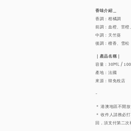
香味介紹＿
香調：柑橘調
前調：血橙、苦橙
中調：天竺葵
後調：檀香、雪松
｜產品名稱｜
容量：30ML / 10
產地：法國
來源：韓免稅店
-
＊ 港澳地區不開
＊ 收件人請務必打
回，須支付第二次