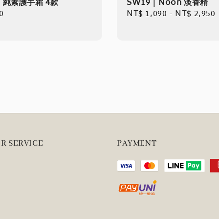
｜純素護手霜 4款
SW19｜Noon 淡香精
r
0
Regular
NT$ 1,090
-
NT$ 2,950
price
R SERVICE
PAYMENT