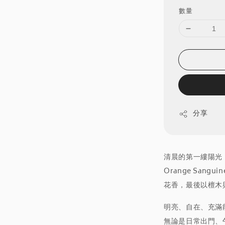
數量
分享
清晨的第一縷陽光
Orange San
花香，最後以檀木
明亮、自在、充滿
無論是日常出門、