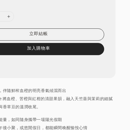
立即結帳
加入購物車
，伴隨鮮榨血橙的明亮香氣傾瀉而出
guine 將血橙、苦橙與紅柑的清甜果韻，融入天竺葵與茉莉的細膩
與香草豆的溫潤收尾。
能量，如同隨身攜帶一場陽光假期
午後小聚，或悠閒假日，都能瞬間喚醒愉悅心情