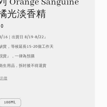
Orange Sanguine
橘光淡香精
80
/16｜出貨日 8/19-8/22』
品缺貨，等候延長15-20個工作天
『現貨』，一律為預購
屬衛生用品，拆封後不得退貨
評價
100ML