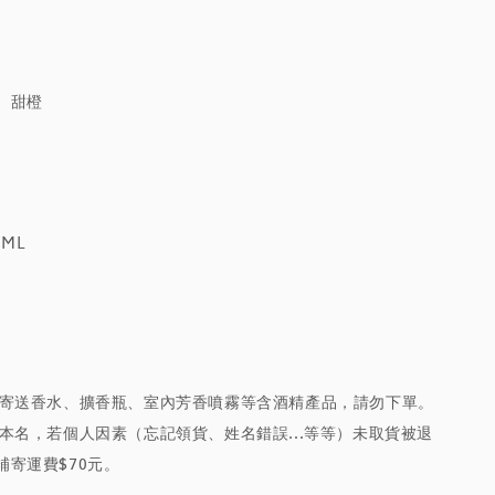
、甜橙
0ML
放寄送香水、擴香瓶、室內芳香噴霧等含酒精產品，請勿下單。
本名，若個人因素（忘記領貨、姓名錯誤...等等）未取貨被退
補寄運費$70元。