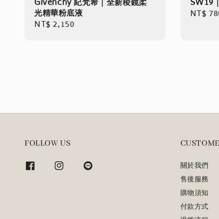
Givenchy 紀梵希｜全新稜鏡柔
SW19
光精華粉底液
Regula
NT$ 78
Regular
NT$ 2,150
price
price
FOLLOW US
CUSTOME
關於我們
售後服務
購物須知
付款方式