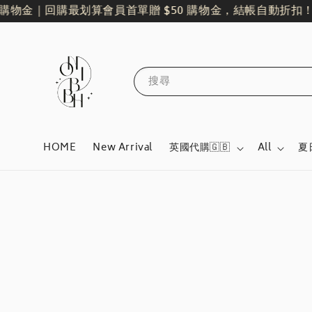
物金｜回購最划算
會員首單贈 $50 購物金，結帳自動折扣！
全
搜尋
HOME
New Arrival
英國代購🇬🇧
All
夏