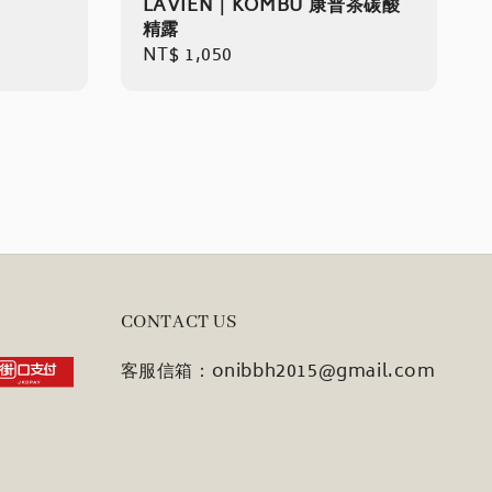
LAVIEN｜KOMBU 康普茶碳酸
精露
Regular
NT$ 1,050
price
CONTACT US
客服信箱：onibbh2015@gmail.com