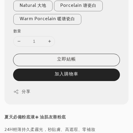
Natural 大地
Porcelain 瑭瓷白
Warm Porcelain 暖瑭瓷白
數量
立即結帳
加入購物車
分享
夏天必備粉底液☀️ 油肌友善粉底
24H輕薄持久柔霧光，秒貼膚、高遮瑕、零補妝