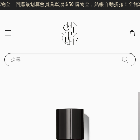
購物金｜回購最划算
會員首單贈 $50 購物金，結帳自動折扣！
全館單
搜尋