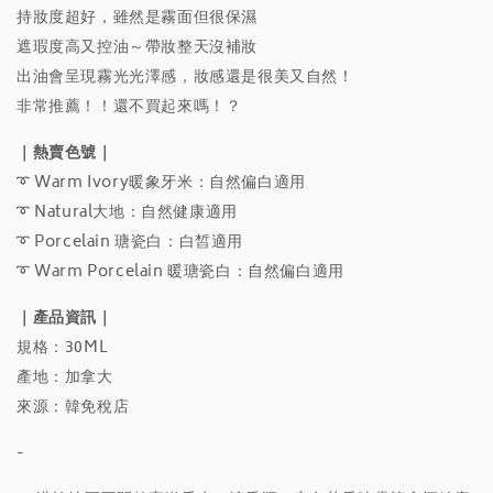
持妝度超好，雖然是霧面但很保濕
遮瑕度高又控油～帶妝整天沒補妝
出油會呈現霧光光澤感，妝感還是很美又自然！
非常推薦！！還不買起來嗎！？
｜熱賣色號｜
➰ Warm Ivory暖象牙米：自然偏白適用
➰
Natural大地：自然健康適用
➰
Porcelain 瑭瓷白：白皙適用
➰
Warm Porcelain 暖瑭瓷白：自然偏白適用
｜產品資訊｜
規格：30ML
產地：加拿大
來源：韓免稅店
-