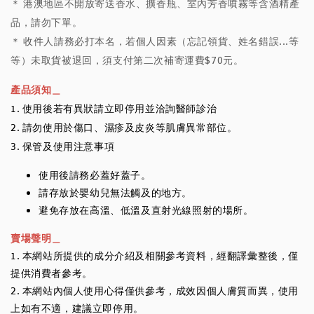
＊ 港澳地區不開放寄送香水、擴香瓶、室內芳香噴霧等含酒精產
品，請勿下單。
＊ 收件人請務必打本名，若個人因素（忘記領貨、姓名錯誤...等
等）未取貨被退回，須支付第二次補寄運費$70元。
產品須知＿
1. 使用後若有異狀請立即停用並洽詢醫師診治
2. 請勿使用於傷口、濕疹及皮炎等肌膚異常部位。
3. 保管及使用注意事項
使用後請務必蓋好蓋子。
請存放於嬰幼兒無法觸及的地方。
避免存放在高溫、低溫及直射光線照射的場所。
賣場聲明＿
1. 本網站所提供的成分介紹及相關參考資料，經翻譯彙整後，僅
提供消費者參考。
2. 本網站內個人使用心得僅供參考，成效因個人膚質而異，使用
上如有不適，建議立即停用。