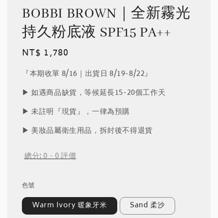
BOBBI BROWN｜全新霧光
持久粉底液 SPF15 PA++
Regular
NT$ 1,780
price
『本期收單 8/16｜出貨日 8/19-8/22』
▶︎ 如遇商品缺貨，等候延長15-20個工作天
▶︎ 未註明『現貨』，一律為預購
▶︎ 美妝品屬衛生用品，拆封後不得退貨
總分:
0
-
0
評價
色號
Warm Ivory 暖象牙米
Sand 柔沙