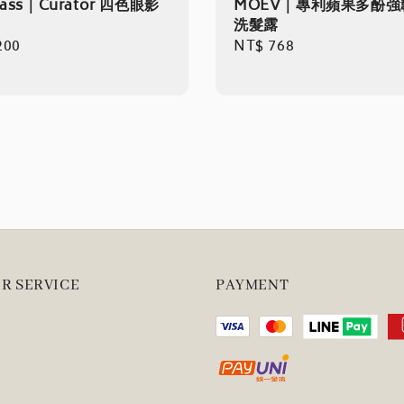
lass｜Curator 四色眼影
MOEV｜專利蘋果多酚強
洗髮露
r
200
Regular
NT$ 768
price
R SERVICE
PAYMENT