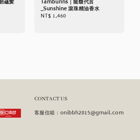
韌蘊髪
Tamburins｜龍馥代言
_Sunshine 滾珠精油香水
Regular
NT$ 1,460
price
CONTACT US
客服信箱：onibbh2015@gmail.com