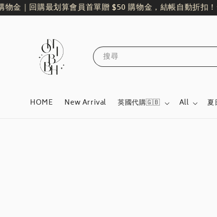
金｜回購最划算
會員首單贈 $50 購物金，結帳自動折扣！
全館
搜尋
HOME
New Arrival
英國代購🇬🇧
All
夏