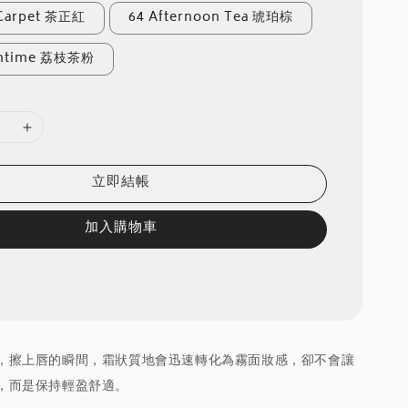
 Carpet 茶正紅
64 Afternoon Tea 琥珀棕
wntime 荔枝茶粉
立即結帳
加入購物車
，擦上唇的瞬間，霜狀質地會迅速轉化為霧面妝感，卻不會讓
，而是保持輕盈舒適。