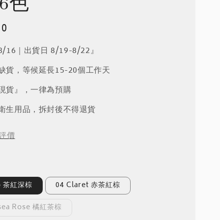
6色
60
/16｜出貨日 8/19-8/22』
品缺貨，等候延長15-20個工作天
『現貨』，一律為預購
屬衛生用品，拆封後不得退貨
評價
ho 茶紅深棕
04 Claret 赤茶紅棕
lsea Rose 橘紅茶棕