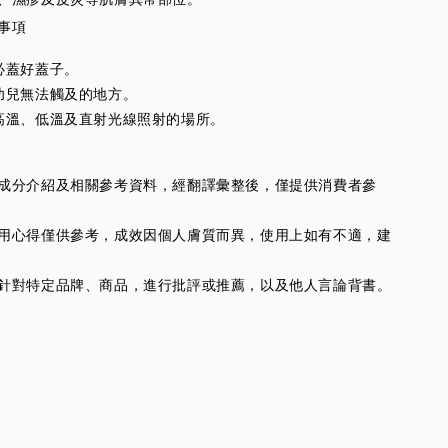
口、濕疹及皮炎等肌膚異常部位。
意事項
必蓋好蓋子。
幼兒無法觸及的地方。
高溫、低溫及直射光線照射的場所。
供的成分介紹及相關參考資料，經翻譯彙整後，僅提供消費者參
人使用心得僅供參考，成效因個人膚質而異，使用上如有不適，建
並不針對特定品牌、商品，進行批評或推薦，以及他人言論背書。