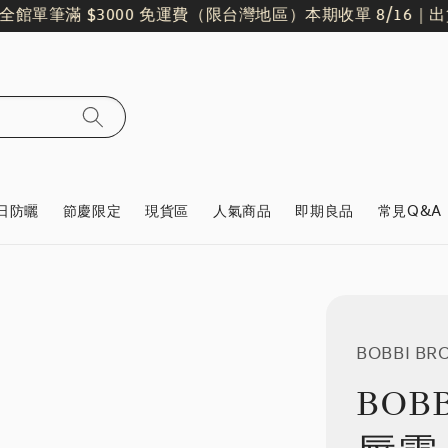
單筆滿 $3000 免運費（限台灣地區）
本期收單 8/16｜出貨日 8
日防曬
節慶限定
現貨區
人氣商品
即期良品
常見Q&A
BOBBI B
BOB