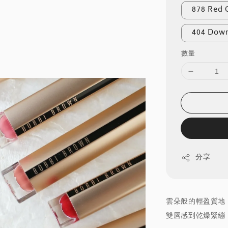
878 Red
404 Do
數量
分享
雲朵般的輕盈質地
雙唇感到乾燥緊繃