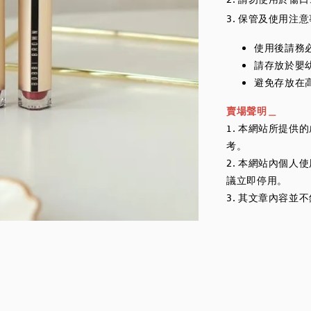
2. 請勿使用於傷
3. 保管及使用注
使用後請務
請存放於嬰
避免存放在
賣場聲明＿
1. 本網站所提
考。
2. 本網站內個
議立即停用。
3. 其文章內容