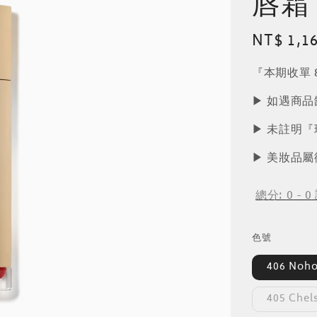
唇霜 
Regular
NT$ 1,1
price
『本期收單 8
▶︎ 如遇商
▶︎ 未註明
▶︎ 美妝品
總分:
0
-
0
色號
406 No
405 Che