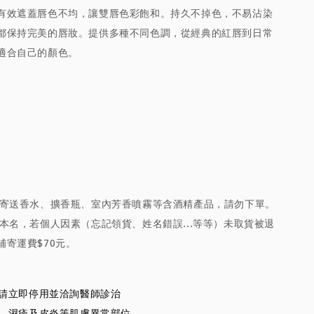
有效遮蓋唇色不均，讓雙唇色彩飽和。持久不掉色，不易沾染
都保持完美的唇妝。提供多種不同色調，從經典的紅唇到日常
適合自己的顏色。
放寄送香水、擴香瓶、室內芳香噴霧等含酒精產品，請勿下單。
本名，若個人因素（忘記領貨、姓名錯誤...等等）未取貨被退
補寄運費$70元。
狀請立即停用並洽詢醫師診治