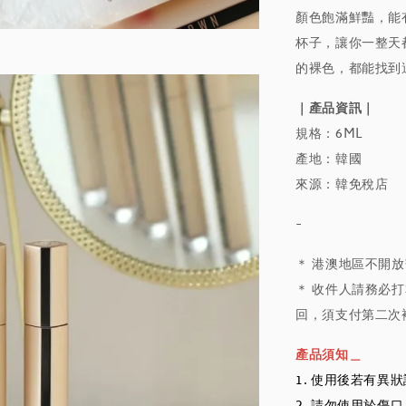
顏色飽滿鮮豔，能
杯子，讓你一整天
的裸色，都能找到
｜產品資訊｜
規格：6ML
產地：韓國
來源：韓免稅店
-
＊ 港澳地區不開
＊ 收件人請務必打
回，須支付第二次
產品須知＿
1. 使用後若有異