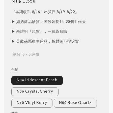
Regular
NT$ 1,550
price
『本期收單 8/16｜出貨日 8/19-8/22』
▶︎ 如遇商品缺貨，等候延長15-20個工作天
▶︎ 未註明『現貨』，一律為預購
▶︎ 美妝品屬衛生用品，拆封後不得退貨
總分:
0
-
0
評價
色號
N04 Iridescent Peach
N06 Crystal Cherry
N10 Vinyl Berry
N00 Rose Quartz