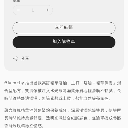
數量
立即結帳
加入購物車
分享
Givenchy 推出首款高訂精華唇油，主打「唇油＋精華保養」混
合型配方，雙唇像被注入水光般飽滿柔嫩質地輕滑順不黏膩，長
時間維持舒適潤澤，無論素顏或上妝，都能自然提亮氣色。
蘊含玫瑰精華油與角鯊烷保養成分，深層滋潤乾燥雙唇，使雙唇
長時間維持柔嫩舒適。透明光澤結合細膩顯色，無論單擦或疊擦
皆能展現精緻立體感。