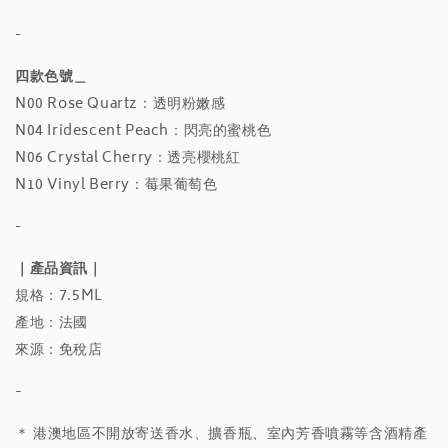
-
四款色號＿
N00 Rose Quartz：透明粉嫩感
N04 Iridescent Peach：閃亮的蜜桃色
N06 Crystal Cherry：透亮櫻桃紅
N10 Vinyl Berry：莓果葡萄色
-
｜產品資訊｜
規格：7.5ML
產地：法國
來源：免稅店
-
＊ 港澳地區不開放寄送香水、擴香瓶、室內芳香噴霧等含酒精產