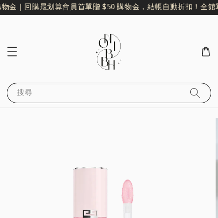
購物金｜回購最划算
會員首單贈 $50 購物金，結帳自動折扣！
全館單
搜尋