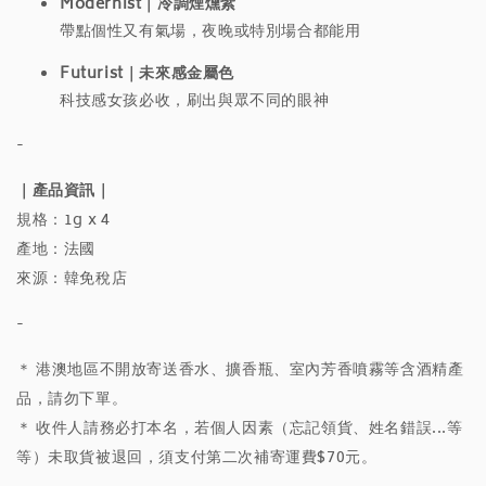
Modernist｜冷調煙燻紫
帶點個性又有氣場，夜晚或特別場合都能用
Futurist｜未來感金屬色
科技感女孩必收，刷出與眾不同的眼神
-
｜產品資訊｜
規格：1g x 4
產地：法國
來源：韓免稅店
-
＊ 港澳地區不開放寄送香水、擴香瓶、室內芳香噴霧等含酒精產
品，請勿下單。
＊ 收件人請務必打本名，若個人因素（忘記領貨、姓名錯誤...等
等）未取貨被退回，須支付第二次補寄運費$70元。