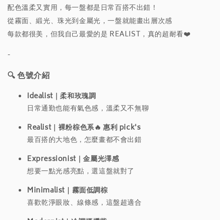
配色溫柔又實用，每一盤都是日常百搭不出錯！
從霧面、緞光、珠光到金屬光，一盤就能畫出層次感
每款都很美，但我自己最愛的是 REALIST，真的超耐看❤️
-
🔍 色號介紹
Idealist｜柔和玫瑰調
日常通勤也能有氣色感，溫柔又不無聊
Realist｜裸粉棕色系🔥 惠利 pick's
最百搭的大地色，怎麼畫都不會出錯
Expressionist｜金屬光澤感
想要一點光感亮點，選這盤就對了
Minimalist｜霧面低調棕
喜歡乾淨眼妝、線條感，這盤超適合