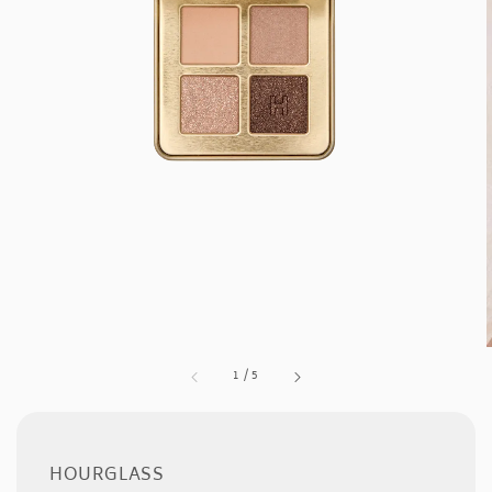
1
/
5
HOURGLASS