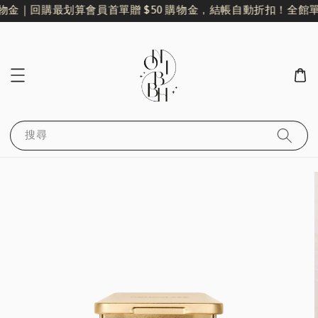
物金｜回購最划算
會員首單贈 $50 購物金，結帳自動折扣！
全館單筆
搜尋