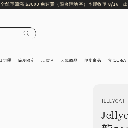
單筆滿 $3000 免運費（限台灣地區）
本期收單 8/16｜出貨日 8
日防曬
節慶限定
現貨區
人氣商品
即期良品
常見Q&A
JELLYCAT
Jell