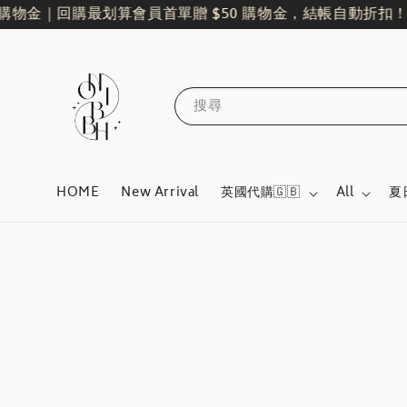
物金｜回購最划算
會員首單贈 $50 購物金，結帳自動折扣！
全館
搜尋
HOME
New Arrival
英國代購🇬🇧
All
夏