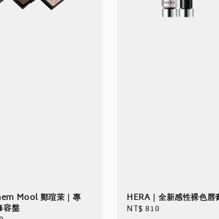
Saem Mool 鄭瑄茉｜專
HERA｜全新感性裸色唇
修容盤
Regular
NT$ 810