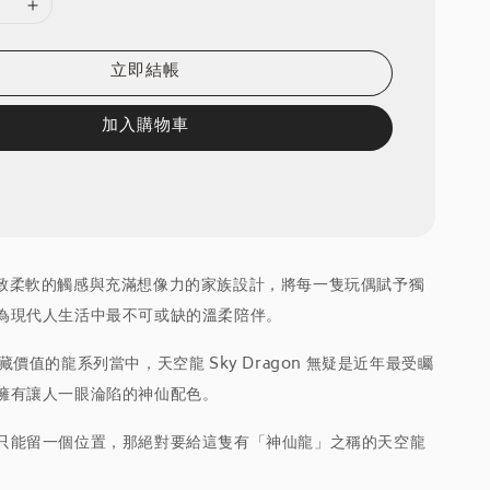
立即結帳
加入購物車
秉持著極致柔軟的觸感與充滿想像力的家族設計，將每一隻玩偶賦予獨
為現代人生活中最不可或缺的溫柔陪伴。
最具收藏價值的龍系列當中，天空龍 Sky Dragon 無疑是近年最受矚
擁有讓人一眼淪陷的神仙配色。
只能留一個位置，那絕對要給這隻有「神仙龍」之稱的天空龍