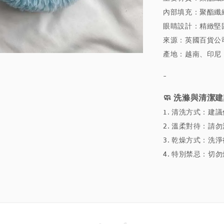
內部填充：聚酯纖
眼睛設計：精緻堅
來源：英國百貨公
產地：越南、印尼
-
🧼 洗滌與清潔建議（
1. 清洗方式：建
2. 溫柔對待：
3. 乾燥方式：
4. 特別禁忌：切