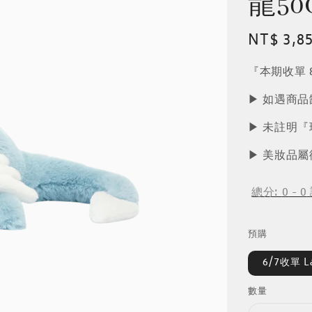
龍50
Regular
NT$ 3,8
price
『本期收單 8
▶︎ 如遇商
▶︎ 未註明
▶︎ 美妝品
總分:
0
-
0
預購
6/7收單 L
數量