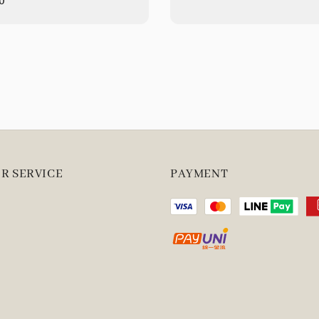
r
0
price
R SERVICE
PAYMENT