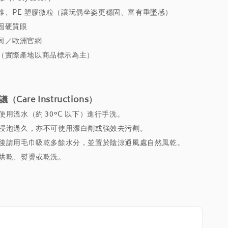
維、PE 塑膠微粒（讓玩偶坐姿更穩固、富有垂墜感）
固硬質眼
司／歐洲官網
（實際產地以商品標示為主）
Care Instructions）
議使用溫水（約 30°C 以下）進行手洗。
請勿浸泡過久，亦不可使用漂白劑或強效去污劑。
洗淨後請用毛巾吸乾多餘水分，並置於陰涼通風處自然風乾。
勿烘乾、熨燙或乾洗。