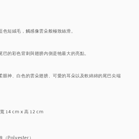
藍色短絨毛，觸感像雲朵般極致絲滑。
尾巴的彩色背刺與翅膀內側是牠最大的亮點。
柔眼神、白色的雲朵翅膀、可愛的耳朵以及軟綿綿的尾巴尖端
寬 14 cm x 高 12 cm
Polyester）