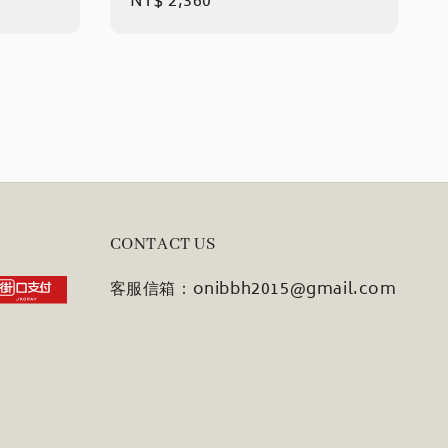
Regular
NT$ 2,360
price
CONTACT US
客服信箱：onibbh2015@gmail.com