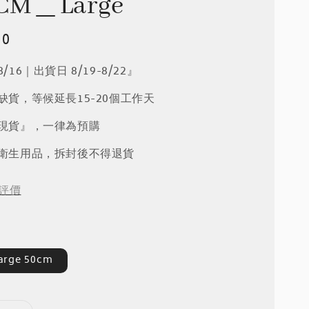
CM＿Large
50
/16｜出貨日 8/19-8/22』
品缺貨，等候延長15-20個工作天
『現貨』，一律為預購
屬衛生用品，拆封後不得退貨
評價
arge 50cm