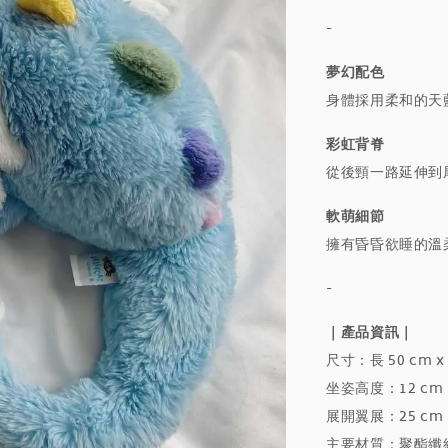
-
夢幻配色
身體採用柔和的天
彩虹背脊
從後頸一路延伸到
軟萌細節
擁有昏昏欲睡的溫
-
｜產品資訊｜
尺寸：長 50 cm x 
坐姿高度：12 cm
展開翼展：25 cm
主要材質：聚酯纖維（