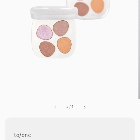
1
/
9
to/one