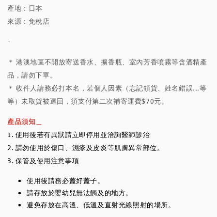
產地：日本
來源：免稅店
-
＊ 港澳地區不開放寄送香水、擴香瓶、室內芳香噴霧等含酒精產
品，請勿下單。
＊ 收件人請務必打本名，若個人因素（忘記領貨、姓名錯誤...等
等）未取貨被退回，須支付第二次補寄運費$70元。
產品須知＿
1. 使用後若有異狀請立即停用並洽詢醫師診治
2. 請勿使用於傷口、濕疹及皮炎等肌膚異常部位。
3. 保管及使用注意事項
使用後請務必蓋好蓋子。
請存放於嬰幼兒無法觸及的地方。
避免存放在高溫、低溫及直射光線照射的場所。