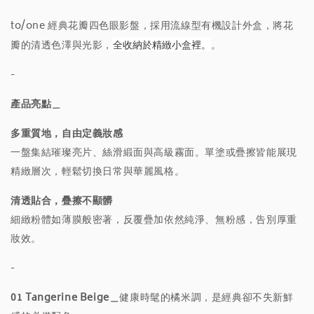
to/one 經典花瓣四色眼影盤，採用流線型有機設計外盒，將花
瓣的清透色澤與光影，
全收納於精緻小盒裡。
。
-
產品亮點＿
多重質地，自由定義妝感
一盤集結璀璨亮片、絲滑緞面與高級霧面。單塗或疊擦皆能展現
精緻層次，輕鬆切換日常與華麗風格。
清透貼合，疊擦不顯髒
細緻粉體如薄膜般密著，反覆疊加依然純淨、無粉感，告別厚重
妝效。
-
01 Tangerine Beige＿
健康時髦的橘米調，是經典卻不失新鮮