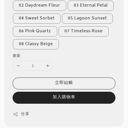
02 Daydream Fleur
03 Eternal Petal
04 Sweet Sorbet
05 Lagoon Sunset
06 Pink Quartz
07 Timeless Rose
08 Classy Beige
數量
立即結帳
加入購物車
分享