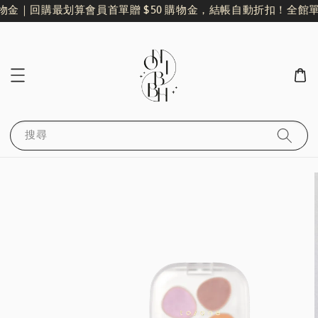
物金｜回購最划算
會員首單贈 $50 購物金，結帳自動折扣！
全館單筆
搜尋