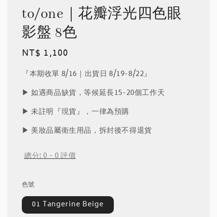
to/one｜花瓣浮光四色眼
影盤 8色
Regular
NT$ 1,100
price
『本期收單 8/16｜出貨日 8/19-8/22』
▶︎ 如遇商品缺貨，等候延長15-20個工作天
▶︎ 未註明『現貨』，一律為預購
▶︎ 美妝品屬衛生用品，拆封後不得退貨
總分:
0
-
0
評價
色號
01 Tangerine Beige