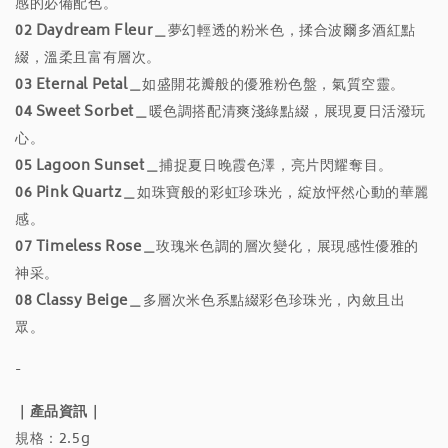
感的必備配色。
02 Daydream Fleur＿
夢幻輕透的粉米色，揉合波爾多酒紅點
綴，溫柔且富有層次。
03 Eternal Petal＿
如盛開花瓣般的優雅粉色盤，氣質空靈。
04 Sweet Sorbet＿
暖色調搭配清爽淺綠點綴，展現夏日活潑玩
心。
05 Lagoon Sunset＿
捕捉夏日晚霞色澤，亮片閃耀奪目。
06 Pink Quartz＿
如珠寶般的彩虹珍珠光，綻放怦然心動的華麗
感。
07 Timeless Rose＿
玫瑰米色調的層次變化，展現感性優雅的
神采。
08 Classy Beige＿
多層次米色系點綴彩色珍珠光，內斂且出
眾。
-
｜產品資訊｜
規格：2.5g