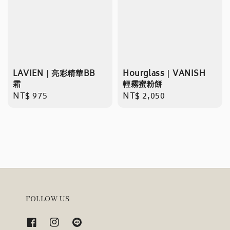
LAVIEN｜亮彩精華BB
Hourglass｜VANISH
霜
輕霧蜜粉餅
Regular
NT$ 975
Regular
NT$ 2,050
price
price
FOLLOW US