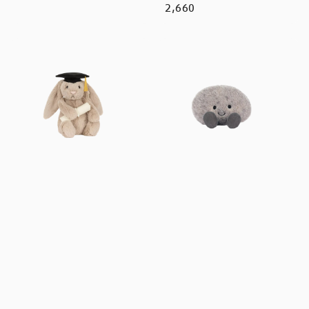
price
price
2,660