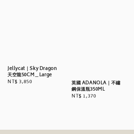
Jellycat｜Sky Dragon
天空龍50CM＿Large
Regular
NT$ 3,850
英國 ADANOLA｜不鏽
price
鋼保溫瓶350ML
Regular
NT$ 1,370
price