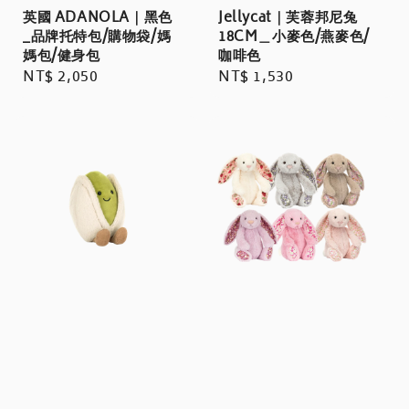
Jellycat｜芙蓉邦尼兔
英國 ADANOLA｜黑色
18CM＿小麥色/燕麥色/
_品牌托特包/購物袋/媽
咖啡色
媽包/健身包
Regular
NT$ 1,530
Regular
NT$ 2,050
price
price