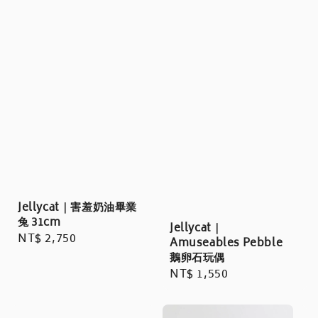
Jellycat｜害羞奶油畢業
兔 31cm
Jellycat｜
Regular
NT$ 2,750
Amuseables Pebble
price
鵝卵石玩偶
Regular
NT$ 1,550
price