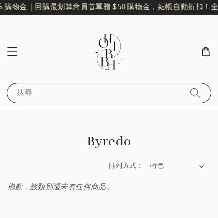
% 購物金｜回購最划算
會員首單贈 $50 購物金，結帳自動折扣！
全
搜尋
Byredo
排列方式 :
抱歉，該類別還未有任何商品。