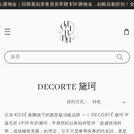
% 購物金｜回購最划算
會員首單贈 $50 購物金，結帳自動折扣！
全
搜尋
DECORTE 黛珂
排列方式 :
日本 KOSÉ 集團旗下的殿堂級頂級品牌 —— DECORTÉ 黛珂 💜
誕生於 1970 年的黛珂，半個世紀以來始終堅持「超越領域科
學，成就極致美麗」的理念，它不只是奢華保養的代名詞，更是