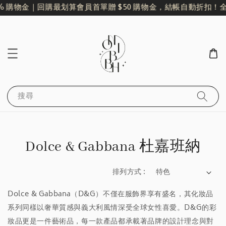
% 購物金｜回購最划算
會員首單贈 $50 購物金，結帳自動折扣！
全
搜尋
Dolce & Gabbana 杜嘉班納
排列方式 :
Dolce & Gabbana（D&G）不僅在服飾界享有盛名，其化妝品
系列同樣以奢華質感與義大利風情深受全球女性喜愛。D&G的彩
妝品更是一件藝術品，每一款產品都承載著品牌的設計理念與對