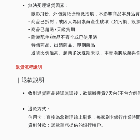
無法受理退貨因素：
-
眼影飛粉、
外包裝紙盒輕微摺痕，不影響商品本身品質
- 商品已拆封，或因人為因素而產生破壞（如污損、毀
- 商品已超過7天鑑賞期
- 附屬配件/㽪品不齊全或已使用過
- 特價商品、出清商品、即期商品
- 退貨比例過高、超商多次逾期未取，本賣場將放棄與
退貨流程說明
｜退款說明
收到退貨商品確認無誤後，歐妮搬搬貨7天內(不包含例
退款方式：
信用卡：直接為您辦理線上刷退，
每家刷卡銀行作業時
貨到付款：退款至您提供的銀行帳戶。