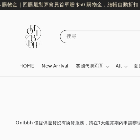
 購物金｜回購最划算
會員首單贈 $50 購物金，結帳自動折扣！
搜尋
HOME
New Arrival
英國代購🇬🇧
All
夏
Onibbh 僅提供退貨沒有換貨服務，請在7天鑑賞期內申請辦