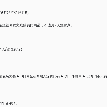
，逾期將不受理退貨。
確認並同意完成購買此商品，不適用7天鑑賞期。
家人/管理員等）
請包裝完整
► 3日內至超商
輸入退貨代碼
► 列印小白單
►
交寄門市人
官網平台申請。