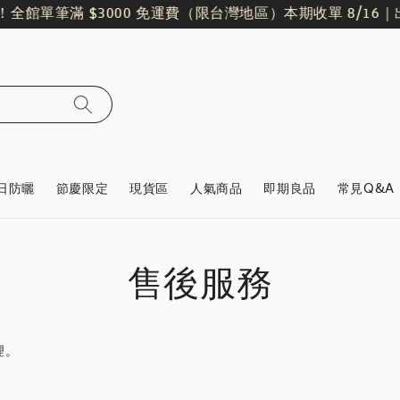
全館單筆滿 $3000 免運費（限台灣地區）
本期收單 8/16｜出貨日
日防曬
節慶限定
現貨區
人氣商品
即期良品
常見Q&A
售後服務
理。