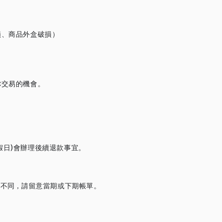
損、商品外盒破損）
你交易的機會。
假日)會辦理後續退款事宜。
間不同，
請留意當期或下期帳單。