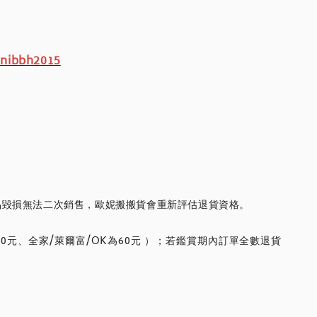
nibbh2015
品毀損無法二次銷售，歐妮搬搬貨會重新評估退貨資格。
元、全家/萊爾富/OK為60元 ）；若鑑賞期內訂單全數退貨