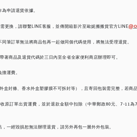
作為申請退貨依據。
@o
更換，請聯繫LINE客服，並傳開箱影片至歐妮搬搬貨官方LINE
不同筆訂單無法將商品包再一起做同個代碼使用，將無法受理退貨。
請帶著商品及退貨代碼於三日內至全省全家便利商店辦理即可。
負擔運費。
品外盒封條、香水外盒塑膠膜不可拆封等），且寄回包裝需完整，若商
原訂單出貨運費，並於退款金額中扣除（中華郵政80元、7-11為70
貼，一經毀損恕無法辦理退貨，請另外再包一層外外包裝。