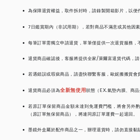
為保障退貨權益，取件拆封時，請錄製開箱影片，以便
7日鑑賞期內（非試用期），若對商品不滿意或其他因素需
每筆訂單需獨立申請退貨，單筆僅提供一次退貨服務，
退貨商品確認後，客服將提供全家/萊爾富退貨代碼，
若遇錯誤或瑕疵商品，請盡快聯繫客服，歐妮搬搬貨會
全新無使用
退貨商品必須為
狀態（EX.氣墊內膜、商
若原訂單保留商品金額未達到免運費門檻，將會另外酌收
（原訂單無保留商品），將連同原訂單運費一起退回。
墨鏡外盒屬於配件商品之一，辦理退貨時，請勿直接黏