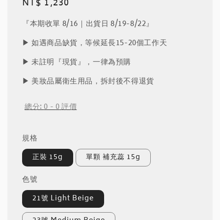
Regular
NT$ 1,230
price
『本期收單 8/16｜出貨日 8/19-8/22』
▶︎ 如遇商品缺貨，等候延長15-20個工作天
▶︎ 未註明『現貨』，一律為預購
▶︎ 美妝品屬衛生用品，拆封後不得退貨
總分:
0
-
0
評價
規格
正裝 15g
單顆 補充蕊 15g
色號
21號 Light Beige