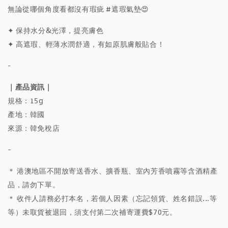
無論從哪個角度看都沒有瑕疵 #遮瑕氣墊😍
✦ 保持水分&光澤，提亮膚色
✦ 高遮瑕、輕薄水潤舒適，有如原肌膚般貼合！
-
｜產品資訊｜
規格：15g
產地：韓國
來源：韓免稅店
-
＊ 港澳地區不開放寄送香水、擴香瓶、室內芳香噴霧等含酒精產
品，請勿下單。
＊ 收件人請務必打本名，若個人因素（忘記領貨、姓名錯誤...等
等）未取貨被退回，須支付第二次補寄運費$70元。